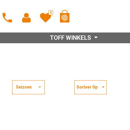
0
TOFF WINKELS
Seizoen
Sorteer Op