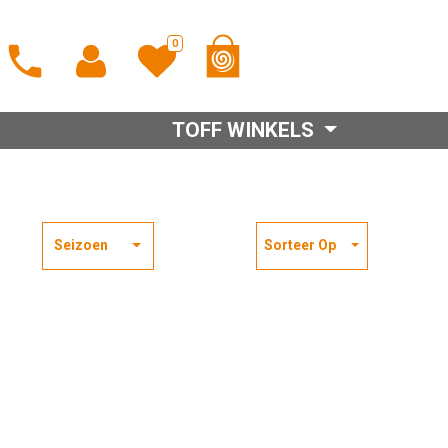
0
TOFF WINKELS
Seizoen
Sorteer Op