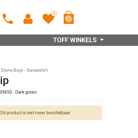
0
TOFF WINKELS
E Stone Boys
-
Sweatshirt
ip
B9650 - Dark green
Dit product is niet meer beschikbaar.