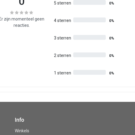
0
5 sterren
0%
Er zijn momenteel geen
4 sterren
0%
reacties.
3 sterren
0%
2 sterren
0%
1 sterren
0%
Info
Winkels