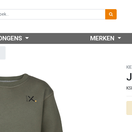
ONGENS
MERKEN
KI
J
KS